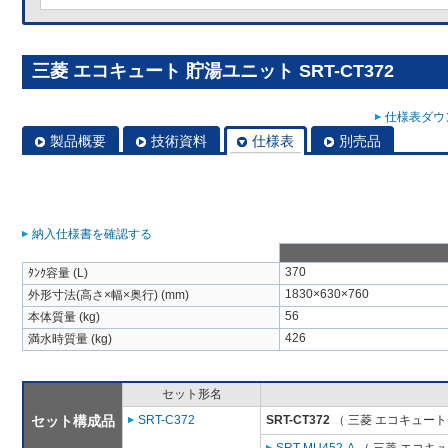
三菱 エコキュート 貯湯ユニット SRT-CT372
仕様表ダウン
製品概要
技術資料
仕様表
別売品
納入仕様書を確認する
370
ﾀﾝｸ容量 (L)
1830×630×760
外形寸法(高さ×幅×奥行) (mm)
56
本体質量 (kg)
426
満水時質量 (kg)
セット形名
セット構成品
SRT-C372
SRT-CT372
（ 三菱 エコキュート