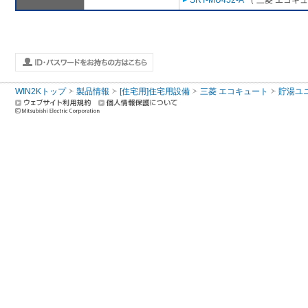
SRT-MU452-A
（ 三菱 エコキ
WIN2Kトップ
製品情報
[住宅用]住宅用設備
三菱 エコキュート
貯湯ユ