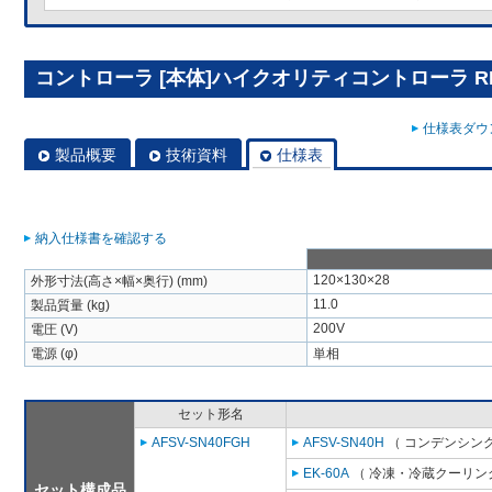
コントローラ [本体]ハイクオリティコントローラ RBS
仕様表ダウン
製品概要
技術資料
仕様表
納入仕様書を確認する
120×130×28
外形寸法(高さ×幅×奥行) (mm)
11.0
製品質量 (kg)
200V
電圧 (V)
電源 (φ)
単相
セット形名
AFSV-SN40FGH
AFSV-SN40H
（ コンデンシング
EK-60A
（ 冷凍・冷蔵クーリング
セット構成品