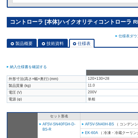
コントローラ [本体]ハイクオリティコントローラ RBS
仕様表ダウン
製品概要
技術資料
仕様表
納入仕様書を確認する
120×130×28
外形寸法(高さ×幅×奥行) (mm)
11.0
製品質量 (kg)
200V
電圧 (V)
電源 (φ)
単相
セット形名
AFSV-SN40FGH-D-
AFSV-SN40H-BS
（ コンデンシ
BS-R
EK-60A
（ 冷凍・冷蔵クーリング