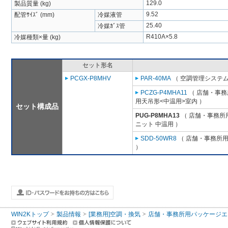
129.0
製品質量 (kg)
9.52
配管ｻｲｽﾞ (mm)
冷媒液管
25.40
冷媒ｶﾞｽ管
R410A×5.8
冷媒種類×量 (kg)
セット形名
PCGX-P8MHV
PAR-40MA
（ 空調管理システム
PCZG-P4MHA11
（ 店舗・事務所
用天吊形<中温用>室内 ）
セット構成品
PUG-P8MHA13
（ 店舗・事務所用パ
ニット 中温用 ）
SDD-50WR8
（ 店舗・事務所用パ
）
WIN2Kトップ
製品情報
[業務用]空調・換気
店舗・事務所用パッケージエアコン