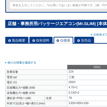
店舗・事務所用パッケージエアコン(Mr.SLIM) [本体
仕様表ダウ
製品概要
技術資料
仕様表
別売品
納入仕様書を確認する
50Hz
224
形番容量
電源 (φ)
三相
200V
電圧 (V)
4.70×1
圧縮機出力×個数 (kW)
0.150×2
送風機出力×個数 (kW)
78
運転音<PWL> (dB)
冷房
1350×950×330
外形寸法(高さ×幅×奥行) (mm)