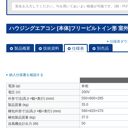
ハウジングエアコン [本体]フリービルトイン形 室外ユニ
仕様表ダウン
製品概要
技術資料
仕様表
別売品
納入仕様書を確認する
電源 (φ)
単相
200V
電圧 (V)
550×800×285
外形寸法(高さ×幅×奥行) (mm)
35.0
製品質量 (kg)
590×920×370
梱包外形寸法(高さ×幅×奥行) (mm)
37.0
梱包製品質量 (kg)
50
送風機合計出力 (W)