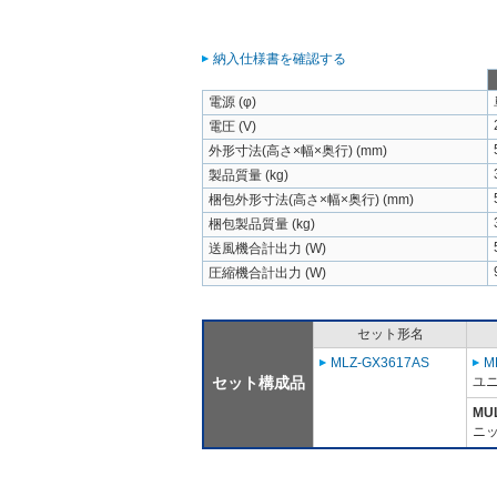
納入仕様書を確認する
電源 (φ)
電圧 (V)
外形寸法(高さ×幅×奥行) (mm)
製品質量 (kg)
梱包外形寸法(高さ×幅×奥行) (mm)
梱包製品質量 (kg)
送風機合計出力 (W)
圧縮機合計出力 (W)
セット形名
MLZ-GX3617AS
M
セット構成品
ユニ
MU
ニッ