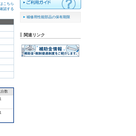
はこちら
確認する
補修用性能部品の保有期限
関連リンク
成台数
1
1