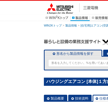
WIN2Kトップ
製品情報
[住宅用]エアコン(空
形名から製品情報を探す
ハウジングエアコン [本体]１方向
製品概要
技術資料
仕様