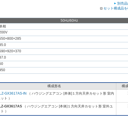
別売品
セット構成品を
50Hz/60Hz
単相
200V
550×800×285
35.0
590×920×370
37.0
50
950
構成形名
構
LZ-GX3617AS-IN
（ ハウジングエアコン [本体]１方向天井カセット形 室内
ット ）
LZ-GX3617AS
（ ハウジングエアコン [本体]１方向天井カセット形 室外ユ
ト ）