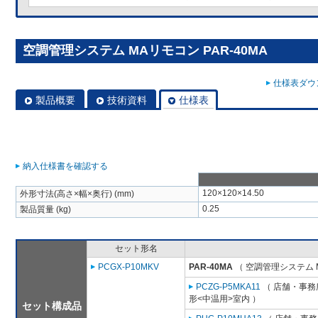
空調管理システム MAリモコン PAR-40MA
仕様表ダウン
製品概要
技術資料
仕様表
納入仕様書を確認する
120×120×14.50
外形寸法(高さ×幅×奥行) (mm)
0.25
製品質量 (kg)
セット形名
PCGX-P10MKV
PAR-40MA
（ 空調管理システム 
PCZG-P5MKA11
（ 店舗・事務所
形<中温用>室内 ）
セット構成品