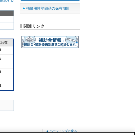
確認する
補修用性能部品の保有期限
関連リンク
成台数
1
3
1
1
▲ ページトップに戻る