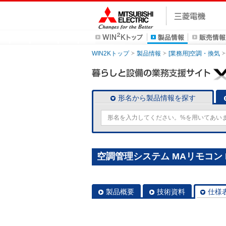
WIN2Kトップ
製品情報
[業務用]空調・換気
形名から製品情報を探す
空調管理システム MAリモコン P
製品概要
技術資料
仕様