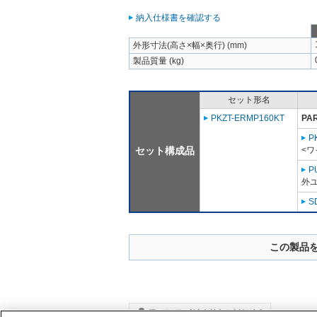
納入仕様書を確認する
外形寸法(高さ×幅×奥行) (mm)
製品質量 (kg)
セット形名
PKZT-ERMP160KT
PA
P
セット構成品
<ワ
P
外ユ
S
この製品