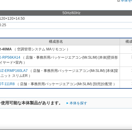
本体を
50Hz/60Hz
120×120×14.50
0.25
構成形名
構
R-40MA
（ 空調管理システム MAリモコン ）
K-RP56KA14
（ 店舗・事務所用パッケージエアコン(Mr.SLIM) [本体]壁掛形
イヤード>室内 ）
UZ-ERMP160LA7
（ 店舗・事務所用パッケージエアコン(Mr.SLIM) [本体]室
ニット スリムER ）
DT-111R8
（ 店舗・事務所用パッケージエアコン(Mr.SLIM) [別売]分配管 ）
を使用可能な本体製品があります。
本体を探す