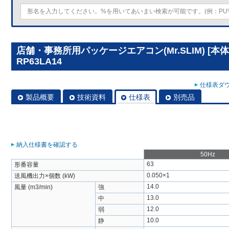
店舗・事務所用パッケージエアコン(Mr.SLIM) [本
RP63LA14
仕様表ダウ
製品概要
技術資料
仕様表
別売品
納入仕様書を確認する
50Hz
63
形番容量
0.050×1
送風機出力×個数 (kW)
14.0
風量 (m3/min)
強
13.0
中
12.0
弱
10.0
静