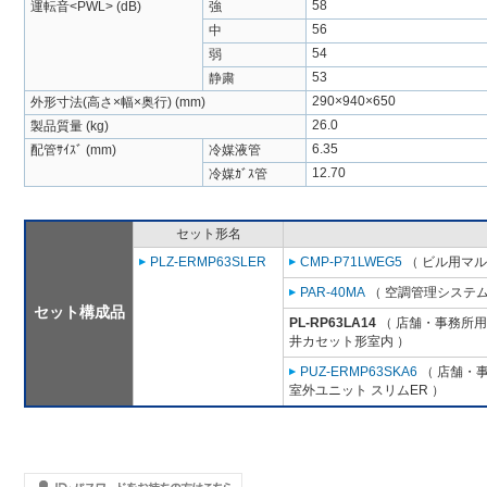
58
運転音<PWL> (dB)
強
56
中
54
弱
53
静粛
290×940×650
外形寸法(高さ×幅×奥行) (mm)
26.0
製品質量 (kg)
6.35
配管ｻｲｽﾞ (mm)
冷媒液管
12.70
冷媒ｶﾞｽ管
セット形名
PLZ-ERMP63SLER
CMP-P71LWEG5
（ ビル用マル
PAR-40MA
（ 空調管理システム
セット構成品
PL-RP63LA14
（ 店舗・事務所用パ
井カセット形室内 ）
PUZ-ERMP63SKA6
（ 店舗・事
室外ユニット スリムER ）