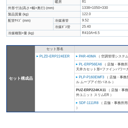
81
暖房
1338×1050×330
外形寸法(高さ×幅×奥行) (mm)
122.0
製品質量 (kg)
9.52
配管ｻｲｽﾞ (mm)
冷媒液管
25.40
冷媒ｶﾞｽ管
R410A×6.5
冷媒種類×量 (kg)
セット形名
PLZD-ERP224EER
PAR-40MA
（ 空調管理システム
PL-ERP56EA6
（ 店舗・事務所用
天井カセット形<ファインパワーカ
PLP-P160EWF3
（ 店舗・事務所
セット構成品
ル ムーブアイ付パネル ）
PUZ-ERP224KA11
（ 店舗・事務所
外ユニット スリムER ）
SDF-1111R8
（ 店舗・事務所用パ
）