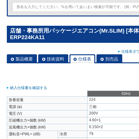
店舗・事務所用パッケージエアコン(Mr.SLIM) [本体
ERP224KA11
仕様表ダウ
製品概要
技術資料
仕様表
別売品
納入仕様書を確認する
50Hz
224
形番容量
電源 (φ)
三相
200V
電圧 (V)
4.60×1
圧縮機出力×個数 (kW)
0.150×2
送風機出力×個数 (kW)
79
運転音<PWL> (dB)
冷房