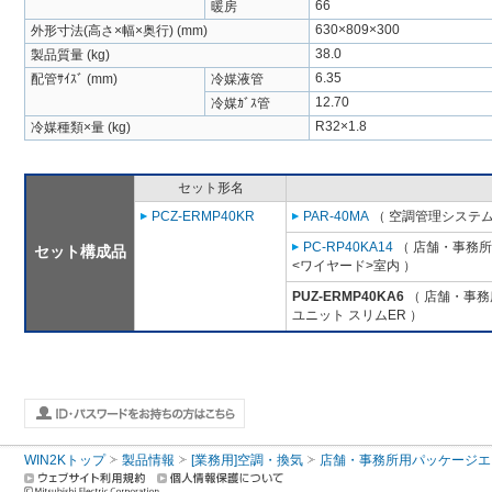
66
暖房
630×809×300
外形寸法(高さ×幅×奥行) (mm)
38.0
製品質量 (kg)
6.35
配管ｻｲｽﾞ (mm)
冷媒液管
12.70
冷媒ｶﾞｽ管
R32×1.8
冷媒種類×量 (kg)
セット形名
PCZ-ERMP40KR
PAR-40MA
（ 空調管理システム
PC-RP40KA14
（ 店舗・事務所用
セット構成品
<ワイヤード>室内 ）
PUZ-ERMP40KA6
（ 店舗・事務所
ユニット スリムER ）
WIN2Kトップ
製品情報
[業務用]空調・換気
店舗・事務所用パッケージエアコン