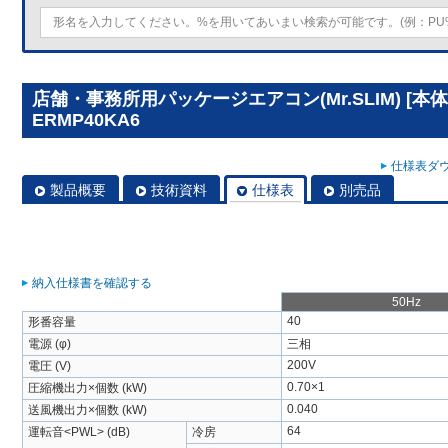
店舗・事務所用パッケージエアコン(Mr.SLIM) [本体
ERMP40KA6
仕様表ダウ
製品概要
技術資料
仕様表
別売品
納入仕様書を確認する
50Hz
40
形番容量
電源 (φ)
三相
200V
電圧 (V)
0.70×1
圧縮機出力×個数 (kW)
0.040
送風機出力×個数 (kW)
64
運転音<PWL> (dB)
冷房