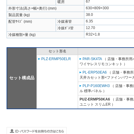
67
暖房
630×809×300
外形寸法(高さ×幅×奥行) (mm)
38.0
製品質量 (kg)
6.35
配管ｻｲｽﾞ (mm)
冷媒液管
12.70
冷媒ｶﾞｽ管
R32×1.8
冷媒種類×量 (kg)
セット形名
PLZ-ERMP50ELR
PAR-SK4TA
（ 店舗・事務所用パッ
ワイヤレスリモコンキット ）
PL-ERP50EA6
（ 店舗・事務所用
セット構成品
天井カセット形<ファインパワーカ
PLP-P160EWH3
（ 店舗・事務所
ル 標準パネル ）
PUZ-ERMP50KA6
（ 店舗・事務所
ユニット スリムER ）