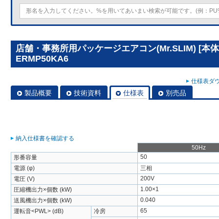
店舗・事務所用パッケージエアコン(Mr.SLIM) [本体
ERMP50KA6
仕様表ダウ
製品概要
技術資料
仕様表
別売品
納入仕様書を確認する
50Hz
50
形番容量
電源 (φ)
三相
200V
電圧 (V)
1.00×1
圧縮機出力×個数 (kW)
0.040
送風機出力×個数 (kW)
65
運転音<PWL> (dB)
冷房