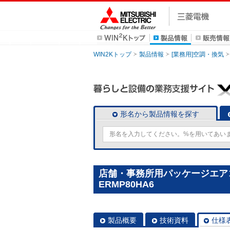
WIN2Kトップ
製品情報
[業務用]空調・換気
形名から製品情報を探す
店舗・事務所用パッケージエアコン(M
ERMP80HA6
製品概要
技術資料
仕様