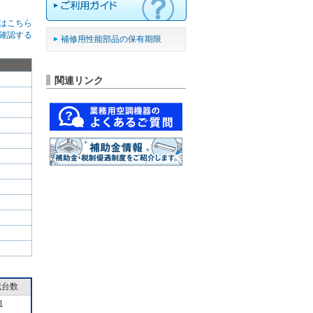
はこちら
確認する
補修用性能部品の保有期限
関連リンク
成台数
1