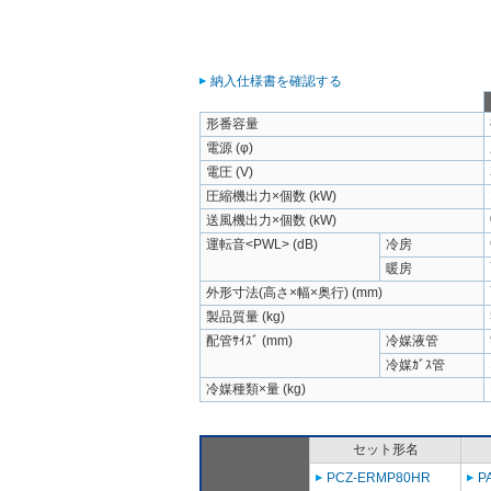
納入仕様書を確認する
形番容量
電源 (φ)
電圧 (V)
圧縮機出力×個数 (kW)
送風機出力×個数 (kW)
運転音<PWL> (dB)
冷房
暖房
外形寸法(高さ×幅×奥行) (mm)
製品質量 (kg)
配管ｻｲｽﾞ (mm)
冷媒液管
冷媒ｶﾞｽ管
冷媒種類×量 (kg)
セット形名
PCZ-ERMP80HR
P