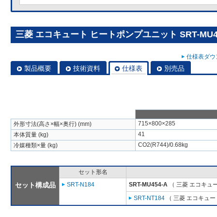
三菱 エコキュート ヒートポンプユニット SRT-MU45
仕様表ダウン
製品概要
技術資料
仕様表
別売品
715×800×285
外形寸法(高さ×幅×奥行) (mm)
41
本体質量 (kg)
CO2(R744)/0.68kg
冷媒種類×量 (kg)
セット形名
セット構成品
SRT-N184
SRT-MU454-A
（ 三菱 エコキュ
SRT-NT184
（ 三菱 エコキュー