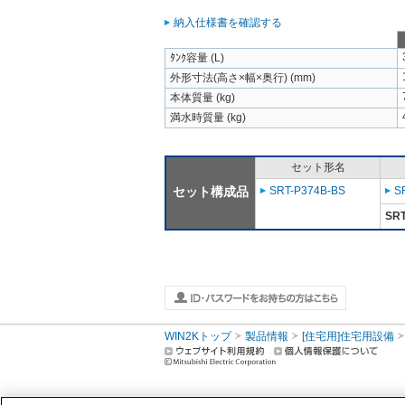
納入仕様書を確認する
ﾀﾝｸ容量 (L)
外形寸法(高さ×幅×奥行) (mm)
本体質量 (kg)
満水時質量 (kg)
セット形名
セット構成品
SRT-P374B-BS
S
SRT
WIN2Kトップ
製品情報
[住宅用]住宅用設備