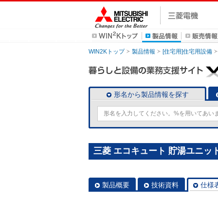
WIN2Kトップ
製品情報
[住宅用]住宅用設備
形名から製品情報を探す
三菱 エコキュート 貯湯ユニット S
製品概要
技術資料
仕様