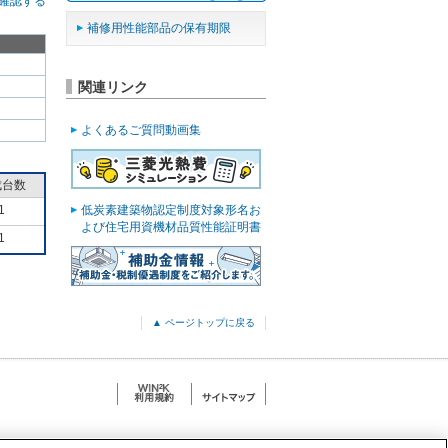
確認する
補修用性能部品の保有期限
関連リンク
よくあるご質問動画集
成台数
1
低炭素建築物認定制度対象形名お
よび住宅用資機材品質性能証明書
1
▲ ページトップに戻る