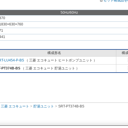
セット構成品を
50Hz/60Hz
370
1830×630×760
71
441
構成形名
構
RT-LU454-P-BS
（ 三菱 エコキュート ヒートポンプユニット ）
-PT374B-BS
（ 三菱 エコキュート 貯湯ユニット ）
三菱 エコキュート
貯湯ユニット
SRT-PT374B-BS