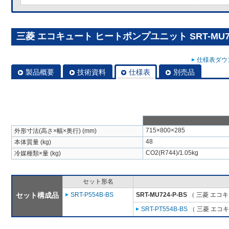
三菱 エコキュート ヒートポンプユニット SRT-MU72
仕様表ダウン
製品概要
技術資料
仕様表
別売品
715×800×285
外形寸法(高さ×幅×奥行) (mm)
48
本体質量 (kg)
CO2(R744)/1.05kg
冷媒種類×量 (kg)
セット形名
セット構成品
SRT-P554B-BS
SRT-MU724-P-BS
（ 三菱 エコ
SRT-PT554B-BS
（ 三菱 エコ