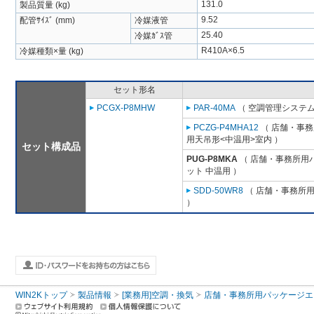
131.0
製品質量 (kg)
9.52
配管ｻｲｽﾞ (mm)
冷媒液管
25.40
冷媒ｶﾞｽ管
R410A×6.5
冷媒種類×量 (kg)
セット形名
PCGX-P8MHW
PAR-40MA
（ 空調管理システム
PCZG-P4MHA12
（ 店舗・事務所
用天吊形<中温用>室内 ）
セット構成品
PUG-P8MKA
（ 店舗・事務所用パッ
ット 中温用 ）
SDD-50WR8
（ 店舗・事務所用パ
）
WIN2Kトップ
製品情報
[業務用]空調・換気
店舗・事務所用パッケージエアコン