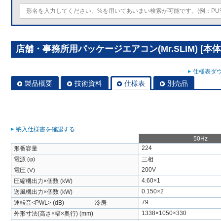
店舗・事務所用パッケージエアコン(Mr.SLIM) [本体
仕様表ダウ
製品概要
技術資料
仕様表
別売品
納入仕様書を確認する
50Hz
224
形番容量
電源 (φ)
三相
200V
電圧 (V)
4.60×1
圧縮機出力×個数 (kW)
0.150×2
送風機出力×個数 (kW)
79
運転音<PWL> (dB)
冷房
1338×1050×330
外形寸法(高さ×幅×奥行) (mm)