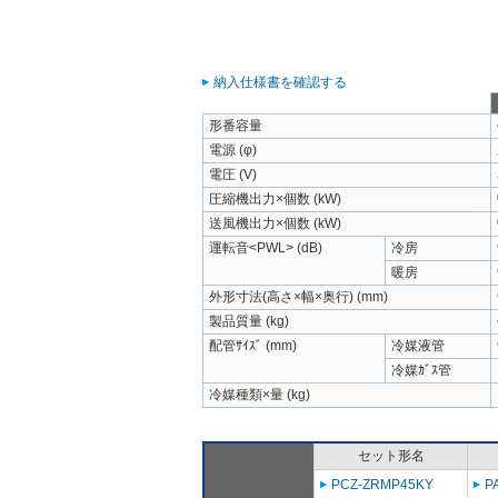
納入仕様書を確認する
形番容量
電源 (φ)
電圧 (V)
圧縮機出力×個数 (kW)
送風機出力×個数 (kW)
運転音<PWL> (dB)
冷房
暖房
外形寸法(高さ×幅×奥行) (mm)
製品質量 (kg)
配管ｻｲｽﾞ (mm)
冷媒液管
冷媒ｶﾞｽ管
冷媒種類×量 (kg)
セット形名
PCZ-ZRMP45KY
P