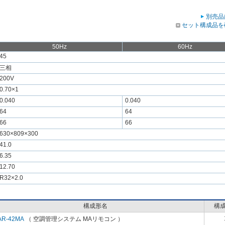
別売品
セット構成品を
50Hz
60Hz
45
三相
200V
0.70×1
0.040
0.040
64
64
66
66
630×809×300
41.0
6.35
12.70
R32×2.0
構成形名
構
AR-42MA
（ 空調管理システム MAリモコン ）