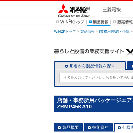
WIN2Kトップ
製品情報
[業務用]空調・換気
形名から製品情報を探す
店舗・事務所用パッケージエアコン(M
ZRMP45KA10
製品概要
技術資料
仕様