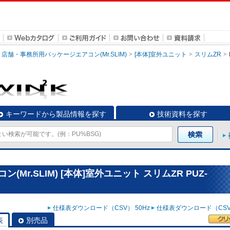
店舗・事務所用パッケージエアコン(Mr.SLIM)
[本体]室外ユニット
スリムZR
キーワードから製品情報を探す
技術資料を探す
r.SLIM) [本体]室外ユニット スリムZR PUZ-
仕様表ダウンロード（CSV） 50Hz
仕様表ダウンロード（CSV）
表
別売品