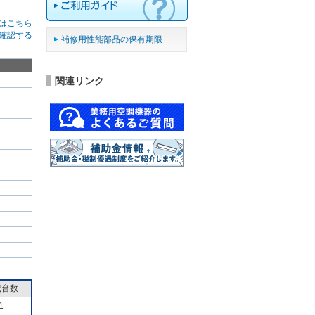
はこちら
確認する
補修用性能部品の保有期限
関連リンク
成台数
1