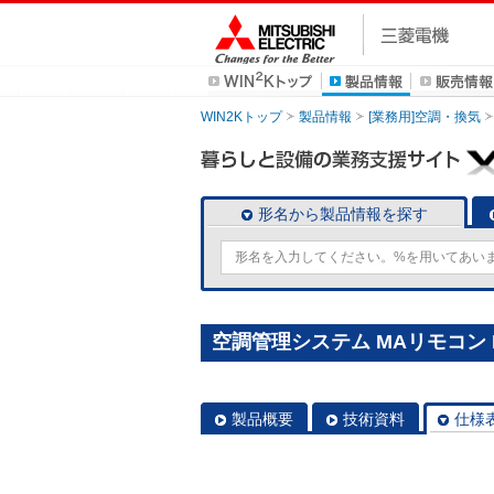
WIN2Kトップ
製品情報
[業務用]空調・換気
形名から製品情報を探す
空調管理システム MAリモコン P
製品概要
技術資料
仕様