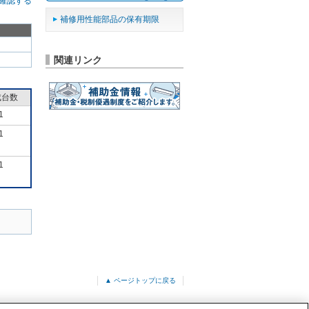
確認する
補修用性能部品の保有期限
関連リンク
成台数
1
1
1
▲ ページトップに戻る