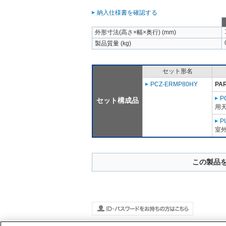
納入仕様書を確認する
外形寸法(高さ×幅×奥行) (mm)
製品質量 (kg)
セット形名
PCZ-ERMP80HY
PA
P
セット構成品
用天
P
室外
この製品