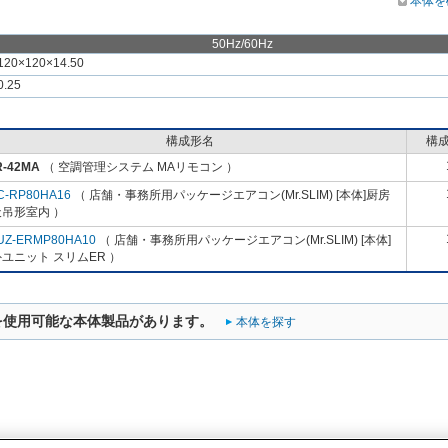
本体を
50Hz/60Hz
120×120×14.50
0.25
構成形名
構
R-42MA
（ 空調管理システム MAリモコン ）
C-RP80HA16
（ 店舗・事務所用パッケージエアコン(Mr.SLIM) [本体]厨房
吊形室内 ）
UZ-ERMP80HA10
（ 店舗・事務所用パッケージエアコン(Mr.SLIM) [本体]
ユニット スリムER ）
を使用可能な本体製品があります。
本体を探す