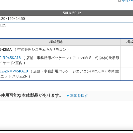
本体を
50Hz/60Hz
120×120×14.50
0.25
構成形名
構
R-42MA
（ 空調管理システム MAリモコン ）
C-RP45KA16
（ 店舗・事務所用パッケージエアコン(Mr.SLIM) [本体]天吊形
イヤード>室内 ）
UZ-ZRMP45KA10
（ 店舗・事務所用パッケージエアコン(Mr.SLIM) [本体]室
ニット スリムZR ）
を使用可能な本体製品があります。
本体を探す