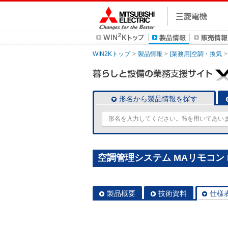
WIN2Kトップ
製品情報
[業務用]空調・換気
形名から製品情報を探す
空調管理システム MAリモコン P
製品概要
技術資料
仕様