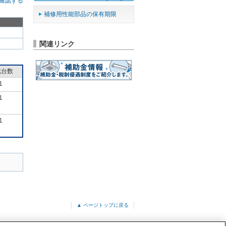
確認する
補修用性能部品の保有期限
関連リンク
成台数
1
1
1
▲ ページトップに戻る