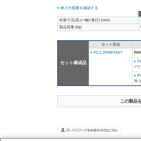
納入仕様書を確認する
外形寸法(高さ×幅×奥行) (mm)
製品質量 (kg)
セット形名
PCZ-ZRMP45KY
PA
P
セット構成品
<ワ
P
外ユ
この製品