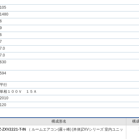
105
1480
6
9
6
7
7.0
7.0
630
594
平行
単相１００Ｖ １５Ａ
2010
120
構成形名
構
-ZXV2221-T-IN
（ ルームエアコン(霧ヶ峰) [本体]ZXVシリーズ 室内ユニッ
）