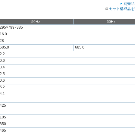
別売品
セット構成品を
50Hz
60Hz
295×799×385
16.0
28
685.0
685.0
2.2
0.6
3.4
2.5
0.6
5.2
4.1
425
105
850
465