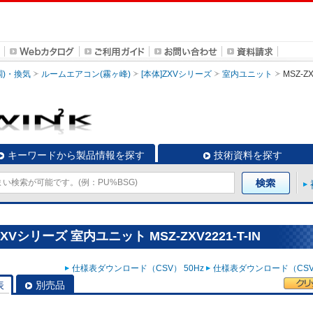
調)・換気
ルームエアコン(霧ヶ峰)
[本体]ZXVシリーズ
室内ユニット
MSZ-ZX
キーワードから製品情報を探す
技術資料を探す
Vシリーズ 室内ユニット MSZ-ZXV2221-T-IN
仕様表ダウンロード（CSV） 50Hz
仕様表ダウンロード（CSV）
表
別売品