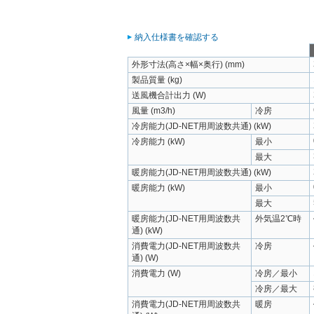
納入仕様書を確認する
外形寸法(高さ×幅×奥行) (mm)
製品質量 (kg)
送風機合計出力 (W)
風量 (m3/h)
冷房
冷房能力(JD-NET用周波数共通) (kW)
冷房能力 (kW)
最小
最大
暖房能力(JD-NET用周波数共通) (kW)
暖房能力 (kW)
最小
最大
暖房能力(JD-NET用周波数共
外気温2℃時
通) (kW)
消費電力(JD-NET用周波数共
冷房
通) (W)
消費電力 (W)
冷房／最小
冷房／最大
消費電力(JD-NET用周波数共
暖房