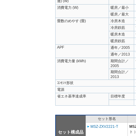
通) (W)
消費電力 (W)
暖房／最小
暖房／最大
畳数のめやす (畳)
冷房木造
冷房鉄筋
暖房木造
暖房鉄筋
APF
通年／2005
通年／2013
消費電力量 (kWh)
期間合計／
2005
期間合計／
2013
ｺﾝｾﾝﾄ形状
電源
省エネ基準達成率
目標年度
セット形名
MSZ-ZXV2221-T
MSZ
セット構成品
ト 