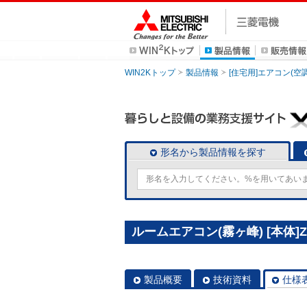
WIN2Kトップ
製品情報
[住宅用]エアコン(空
形名から製品情報を探す
ルームエアコン(霧ヶ峰) [本体]ZX
製品概要
技術資料
仕様