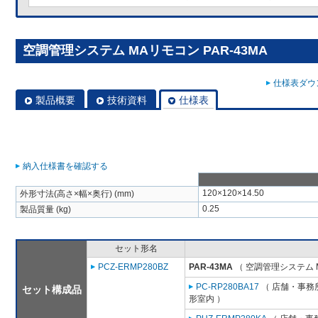
空調管理システム MAリモコン PAR-43MA
仕様表ダウン
製品概要
技術資料
仕様表
納入仕様書を確認する
120×120×14.50
外形寸法(高さ×幅×奥行) (mm)
0.25
製品質量 (kg)
セット形名
PCZ-ERMP280BZ
PAR-43MA
（ 空調管理システム 
PC-RP280BA17
（ 店舗・事務所
セット構成品
形室内 ）