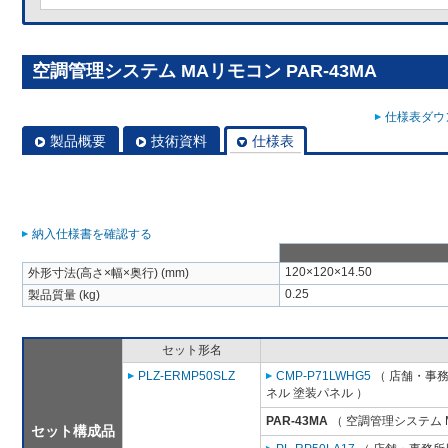
空調管理システム MAリモコン PAR-43MA
仕様表ダウン
製品概要
技術資料
仕様表
納入仕様書を確認する
120×120×14.50
外形寸法(高さ×幅×奥行) (mm)
0.25
製品質量 (kg)
セット形名
PLZ-ERMP50SLZ
CMP-P71LWHG5
（ 店舗・事務所
ネル 塗装パネル ）
PAR-43MA
（ 空調管理システム 
セット構成品