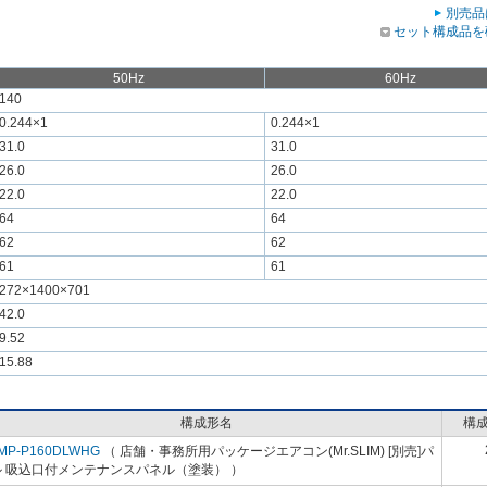
別売品
セット構成品を
50Hz
60Hz
140
0.244×1
0.244×1
31.0
31.0
26.0
26.0
22.0
22.0
64
64
62
62
61
61
272×1400×701
42.0
9.52
15.88
構成形名
構
MP-P160DLWHG
（ 店舗・事務所用パッケージエアコン(Mr.SLIM) [別売]パ
ル 吸込口付メンテナンスパネル（塗装） ）