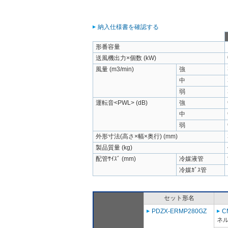
納入仕様書を確認する
形番容量
送風機出力×個数 (kW)
風量 (m3/min)
強
中
弱
運転音<PWL> (dB)
強
中
弱
外形寸法(高さ×幅×奥行) (mm)
製品質量 (kg)
配管ｻｲｽﾞ (mm)
冷媒液管
冷媒ｶﾞｽ管
セット形名
PDZX-ERMP280GZ
C
ネ