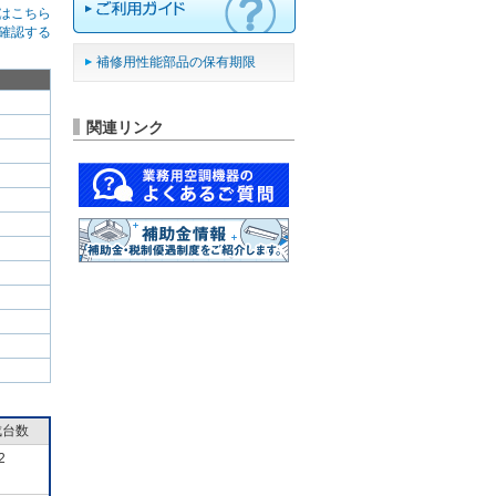
はこちら
確認する
補修用性能部品の保有期限
関連リンク
成台数
2