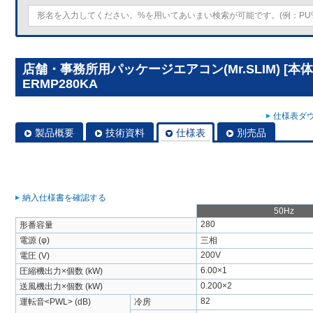
店舗・事務所用パッケージエアコン(Mr.SLIM) [本体
ERMP280KA
仕様表ダウ
製品概要
技術資料
仕様表
別売品
納入仕様書を確認する
50Hz
280
形番容量
電源 (φ)
三相
200V
電圧 (V)
6.00×1
圧縮機出力×個数 (kW)
0.200×2
送風機出力×個数 (kW)
82
運転音<PWL> (dB)
冷房