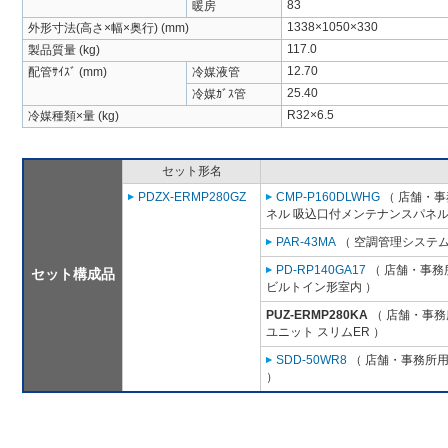
83
暖房
1338×1050×330
外形寸法(高さ×幅×奥行) (mm)
117.0
製品質量 (kg)
12.70
配管ｻｲｽﾞ (mm)
冷媒液管
25.40
冷媒ｶﾞｽ管
R32×6.5
冷媒種類×量 (kg)
セット形名
PDZX-ERMP280GZ
CMP-P160DLWHG
（ 店舗・事務
ネル 吸込口付メンテナンスパネル
PAR-43MA
（ 空調管理システム
PD-RP140GA17
（ 店舗・事務所
セット構成品
ビルトイン形室内 ）
PUZ-ERMP280KA
（ 店舗・事務所
ユニット スリムER ）
SDD-50WR8
（ 店舗・事務所用パ
）