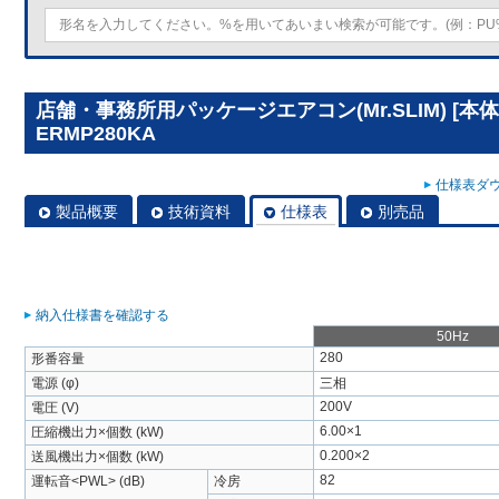
店舗・事務所用パッケージエアコン(Mr.SLIM) [本体
ERMP280KA
仕様表ダウ
製品概要
技術資料
仕様表
別売品
納入仕様書を確認する
50Hz
280
形番容量
電源 (φ)
三相
200V
電圧 (V)
6.00×1
圧縮機出力×個数 (kW)
0.200×2
送風機出力×個数 (kW)
82
運転音<PWL> (dB)
冷房