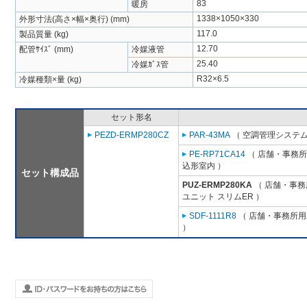
83
暖房
1338×1050×330
外形寸法(高さ×幅×奥行) (mm)
117.0
製品質量 (kg)
12.70
配管ｻｲｽﾞ (mm)
冷媒液管
25.40
冷媒ｶﾞｽ管
R32×6.5
冷媒種類×量 (kg)
セット形名
PEZD-ERMP280CZ
PAR-43MA
（ 空調管理システム
PE-RP71CA14
（ 店舗・事務所用
込形室内 ）
セット構成品
PUZ-ERMP280KA
（ 店舗・事務所
ユニット スリムER ）
SDF-1111R8
（ 店舗・事務所用パ
）