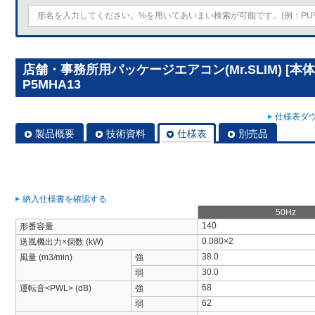
店舗・事務所用パッケージエアコン(Mr.SLIM) [本
P5MHA13
仕様表ダウ
製品概要
技術資料
仕様表
別売品
納入仕様書を確認する
50Hz
140
形番容量
0.080×2
送風機出力×個数 (kW)
38.0
風量 (m3/min)
強
30.0
弱
68
運転音<PWL> (dB)
強
62
弱