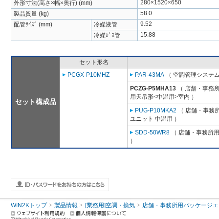
280×1520×650
外形寸法(高さ×幅×奥行) (mm)
58.0
製品質量 (kg)
9.52
配管ｻｲｽﾞ (mm)
冷媒液管
15.88
冷媒ｶﾞｽ管
セット形名
PCGX-P10MHZ
PAR-43MA
（ 空調管理システム
PCZG-P5MHA13
（ 店舗・事務所用
用天吊形<中温用>室内 ）
セット構成品
PUG-P10MKA2
（ 店舗・事務所用
ユニット 中温用 ）
SDD-50WR8
（ 店舗・事務所用パ
）
WIN2Kトップ
製品情報
[業務用]空調・換気
店舗・事務所用パッケージエアコン