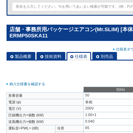
店舗・事務所用パッケージエアコン(Mr.SLIM) [本体
ERMP50SKA11
仕様表ダウ
製品概要
技術資料
仕様表
別売品
納入仕様書を確認する
50Hz
50
形番容量
電源 (φ)
単相
200V
電圧 (V)
1.00×1
圧縮機出力×個数 (kW)
0.040
送風機出力×個数 (kW)
65
運転音<PWL> (dB)
冷房