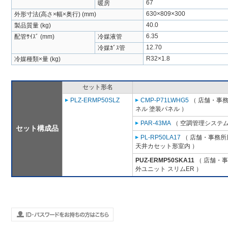
67
暖房
630×809×300
外形寸法(高さ×幅×奥行) (mm)
40.0
製品質量 (kg)
6.35
配管ｻｲｽﾞ (mm)
冷媒液管
12.70
冷媒ｶﾞｽ管
R32×1.8
冷媒種類×量 (kg)
セット形名
PLZ-ERMP50SLZ
CMP-P71LWHG5
（ 店舗・事務所
ネル 塗装パネル ）
PAR-43MA
（ 空調管理システム
セット構成品
PL-RP50LA17
（ 店舗・事務所用
天井カセット形室内 ）
PUZ-ERMP50SKA11
（ 店舗・事務
外ユニット スリムER ）