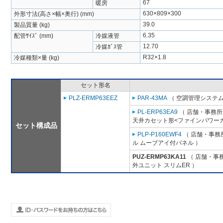
67
暖房
630×809×300
外形寸法(高さ×幅×奥行) (mm)
39.0
製品質量 (kg)
6.35
配管ｻｲｽﾞ (mm)
冷媒液管
12.70
冷媒ｶﾞｽ管
R32×1.8
冷媒種類×量 (kg)
セット形名
PLZ-ERMP63EEZ
PAR-43MA
（ 空調管理システム
PL-ERP63EA9
（ 店舗・事務所用
天井カセット形<ファインパワーカ
セット構成品
PLP-P160EWF4
（ 店舗・事務所
ル ムーブアイ付パネル ）
PUZ-ERMP63KA11
（ 店舗・事務
外ユニット スリムER ）