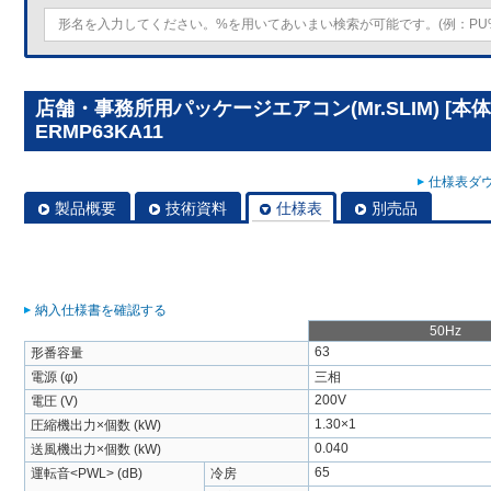
店舗・事務所用パッケージエアコン(Mr.SLIM) [本体
ERMP63KA11
仕様表ダウ
製品概要
技術資料
仕様表
別売品
納入仕様書を確認する
50Hz
63
形番容量
電源 (φ)
三相
200V
電圧 (V)
1.30×1
圧縮機出力×個数 (kW)
0.040
送風機出力×個数 (kW)
65
運転音<PWL> (dB)
冷房