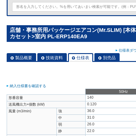
店舗・事務所用パッケージエアコン(Mr.SLIM) [
カセット>室内 PL-ERP140EA9
仕様表ダウ
製品概要
技術資料
仕様表
別売品
納入仕様書を確認する
50Hz
140
形番容量
0.120
送風機出力×個数 (kW)
36.0
風量 (m3/min)
強
31.0
中
26.0
弱
22.0
静