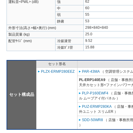
62
運転音<PWL> (dB)
強
60
中
55
弱
53
静粛
298×840×840
外形寸法(高さ×幅×奥行) (mm)
25.0
製品質量 (kg)
9.52
配管ｻｲｽﾞ (mm)
冷媒液管
15.88
冷媒ｶﾞｽ管
セット形名
PLZX-ERMP280EEZ
PAR-43MA
（ 空調管理システム
PL-ERP140EA9
（ 店舗・事務所用
天井カセット形<ファインパワーカ
PLP-P160EWF4
（ 店舗・事務所
セット構成品
ル ムーブアイ付パネル ）
PUZ-ERMP280KA
（ 店舗・事務
外ユニット スリムER ）
SDD-50WR8
（ 店舗・事務所用パ
）