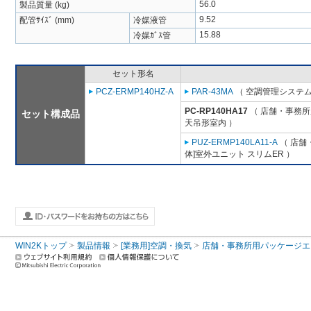
56.0
製品質量 (kg)
9.52
配管ｻｲｽﾞ (mm)
冷媒液管
15.88
冷媒ｶﾞｽ管
セット形名
PCZ-ERMP140HZ-A
PAR-43MA
（ 空調管理システム
PC-RP140HA17
（ 店舗・事務所用
セット構成品
天吊形室内 ）
PUZ-ERMP140LA11-A
（ 店舗・
体]室外ユニット スリムER ）
WIN2Kトップ
製品情報
[業務用]空調・換気
店舗・事務所用パッケージエアコン