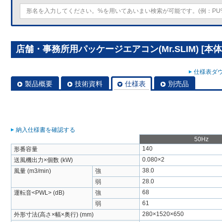
店舗・事務所用パッケージエアコン(Mr.SLIM) [本体]
仕様表ダウ
製品概要
技術資料
仕様表
別売品
納入仕様書を確認する
50Hz
140
形番容量
0.080×2
送風機出力×個数 (kW)
38.0
風量 (m3/min)
強
28.0
弱
68
運転音<PWL> (dB)
強
61
弱
280×1520×650
外形寸法(高さ×幅×奥行) (mm)