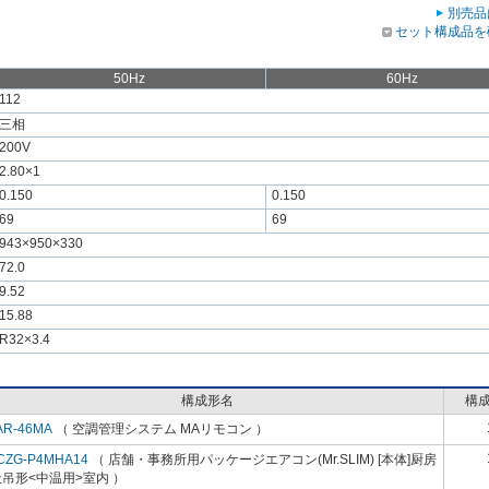
別売品
セット構成品を
50Hz
60Hz
112
三相
200V
2.80×1
0.150
0.150
69
69
943×950×330
72.0
9.52
15.88
R32×3.4
構成形名
構
AR-46MA
（ 空調管理システム MAリモコン ）
CZG-P4MHA14
（ 店舗・事務所用パッケージエアコン(Mr.SLIM) [本体]厨房
吊形<中温用>室内 ）