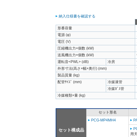
納入仕様書を確認する
形番容量
電源 (φ)
電圧 (V)
圧縮機出力×個数 (kW)
送風機出力×個数 (kW)
運転音<PWL> (dB)
冷房
外形寸法(高さ×幅×奥行) (mm)
製品質量 (kg)
配管ｻｲｽﾞ (mm)
冷媒液管
冷媒ｶﾞｽ管
冷媒種類×量 (kg)
セット形名
PCG-MP4MH4
P
P
セット構成品
用天