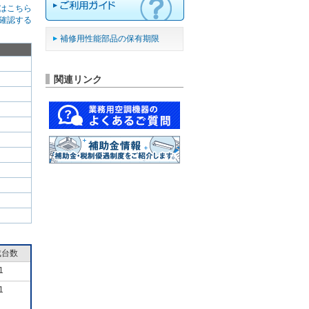
はこちら
確認する
補修用性能部品の保有期限
関連リンク
成台数
1
1