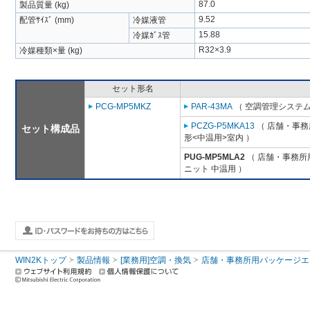
87.0
製品質量 (kg)
9.52
配管ｻｲｽﾞ (mm)
冷媒液管
15.88
冷媒ｶﾞｽ管
R32×3.9
冷媒種類×量 (kg)
セット形名
PCG-MP5MKZ
PAR-43MA
（ 空調管理システム
PCZG-P5MKA13
（ 店舗・事務所
セット構成品
形<中温用>室内 ）
PUG-MP5MLA2
（ 店舗・事務所用
ニット 中温用 ）
WIN2Kトップ
製品情報
[業務用]空調・換気
店舗・事務所用パッケージエアコン