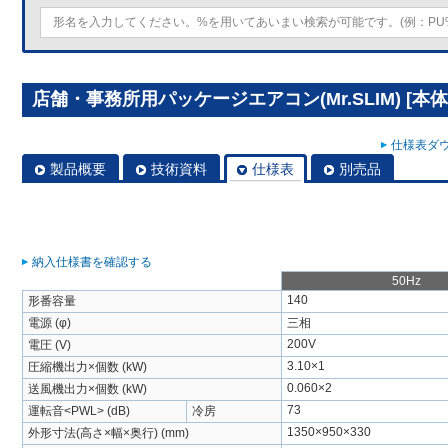
店舗・事務所用パッケージエアコン(Mr.SLIM) [本体
仕様表ダウ
製品概要
技術資料
仕様表
別売品
納入仕様書を確認する
50Hz
140
形番容量
電源 (φ)
三相
200V
電圧 (V)
3.10×1
圧縮機出力×個数 (kW)
0.060×2
送風機出力×個数 (kW)
73
運転音<PWL> (dB)
冷房
1350×950×330
外形寸法(高さ×幅×奥行) (mm)