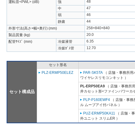
48
運転音<PWL> (dB)
強
47
中
46
弱
44
静粛
258×840×840
外形寸法(高さ×幅×奥行) (mm)
20.0
製品質量 (kg)
6.35
配管ｻｲｽﾞ (mm)
冷媒液管
12.70
冷媒ｶﾞｽ管
セット形名
PLZ-ERMP50ELEZ
PAR-SK5TA
（ 店舗・事務所用パッ
ワイヤレスリモコンキット ）
PL-ERP50EA9
（ 店舗・事務所用パ
セット構成品
井カセット形<ファインパワーカセ
PLP-P160EWF4
（ 店舗・事務所
ル ムーブアイ付パネル ）
PUZ-ERMP50KA11
（ 店舗・事務
外ユニット スリムER ）