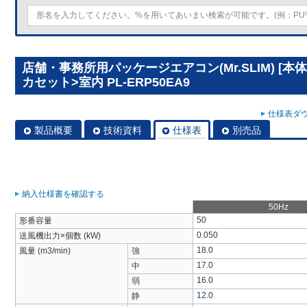
店舗・事務所用パッケージエアコン(Mr.SLIM) [
カセット>室内 PL-ERP50EA9
仕様表ダウ
製品概要
技術資料
仕様表
別売品
納入仕様書を確認する
50Hz
50
形番容量
0.050
送風機出力×個数 (kW)
18.0
風量 (m3/min)
強
17.0
中
16.0
弱
12.0
静