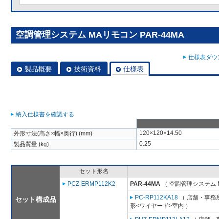
空調管理システム MAリモコン PAR-44MA
仕様表ダウン
製品概要
技術資料
仕様表
納入仕様書を確認する
120×120×14.50
外形寸法(高さ×幅×奥行) (mm)
0.25
製品質量 (kg)
セット形名
PCZ-ERMP112K2
PAR-44MA
（ 空調管理システム 
PC-RP112KA18
（ 店舗・事務所
セット構成品
形<ワイヤード>室内 ）