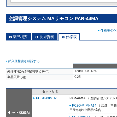
空調管理システム MAリモコン PAR-44MA
仕様表ダウン
製品概要
技術資料
仕様表
納入仕様書を確認する
120×120×14.50
外形寸法(高さ×幅×奥行) (mm)
0.25
製品質量 (kg)
セット形名
PCGX-P8MH2
PAR-44MA
（ 空調管理システム 
PCZG-P4MHA14
（ 店舗・事務所
用天吊形<中温用>室内 ）
セット構成品