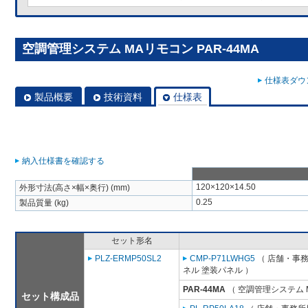
空調管理システム MAリモコン PAR-44MA
仕様表ダウン
製品概要
技術資料
仕様表
納入仕様書を確認する
120×120×14.50
外形寸法(高さ×幅×奥行) (mm)
0.25
製品質量 (kg)
セット形名
PLZ-ERMP50SL2
CMP-P71LWHG5
（ 店舗・事務所
ネル 塗装パネル ）
PAR-44MA
（ 空調管理システム 
セット構成品