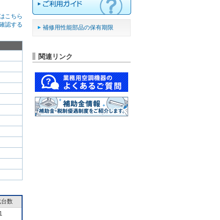
はこちら
確認する
補修用性能部品の保有期限
関連リンク
成台数
1