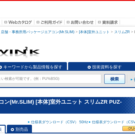
店舗・事務所用パッケージエアコン(Mr.SLIM)
[本体]室外ユニット
スリムZR
キーワードから製品情報を探す
技術資料を探す
r.SLIM) [本体]室外ユニット スリムZR PUZ-
仕様表ダウンロード（CSV） 50Hz
仕様表ダウンロード（CSV）
表
別売品