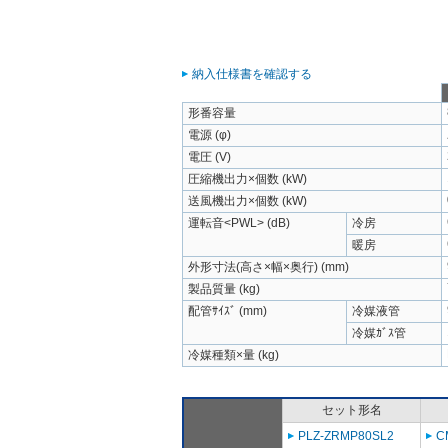
納入仕様書を確認する
形番容量
電源 (φ)
電圧 (V)
圧縮機出力×個数 (kW)
送風機出力×個数 (kW)
運転音<PWL> (dB)
冷房
暖房
外形寸法(高さ×幅×奥行) (mm)
製品質量 (kg)
配管ｻｲｽﾞ (mm)
冷媒液管
冷媒ｶﾞｽ管
冷媒種類×量 (kg)
セット形名
PLZ-ZRMP80SL2
C