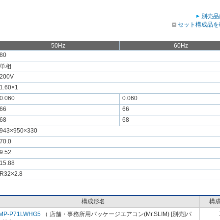
別売品
セット構成品を
50Hz
60Hz
80
単相
200V
1.60×1
0.060
0.060
66
66
68
68
943×950×330
70.0
9.52
15.88
R32×2.8
構成形名
構
MP-P71LWHG5
（ 店舗・事務所用パッケージエアコン(Mr.SLIM) [別売]パ