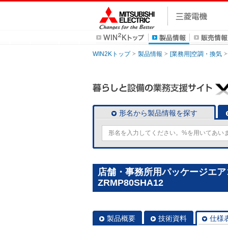
WIN2Kトップ
製品情報
[業務用]空調・換気
形名から製品情報を探す
店舗・事務所用パッケージエアコン(M
ZRMP80SHA12
製品概要
技術資料
仕様