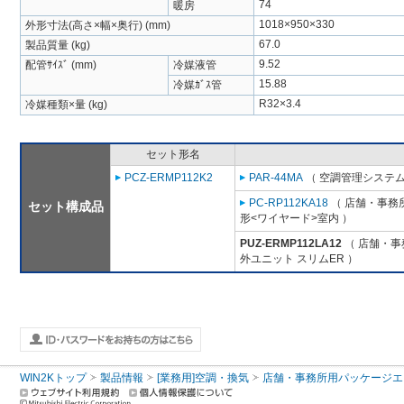
74
暖房
1018×950×330
外形寸法(高さ×幅×奥行) (mm)
67.0
製品質量 (kg)
9.52
配管ｻｲｽﾞ (mm)
冷媒液管
15.88
冷媒ｶﾞｽ管
R32×3.4
冷媒種類×量 (kg)
セット形名
PCZ-ERMP112K2
PAR-44MA
（ 空調管理システム
PC-RP112KA18
（ 店舗・事務所
セット構成品
形<ワイヤード>室内 ）
PUZ-ERMP112LA12
（ 店舗・事務
外ユニット スリムER ）
WIN2Kトップ
製品情報
[業務用]空調・換気
店舗・事務所用パッケージエアコン