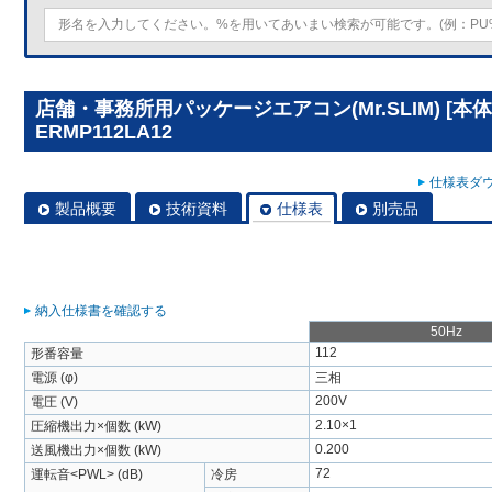
店舗・事務所用パッケージエアコン(Mr.SLIM) [本体
ERMP112LA12
仕様表ダウ
製品概要
技術資料
仕様表
別売品
納入仕様書を確認する
50Hz
112
形番容量
電源 (φ)
三相
200V
電圧 (V)
2.10×1
圧縮機出力×個数 (kW)
0.200
送風機出力×個数 (kW)
72
運転音<PWL> (dB)
冷房