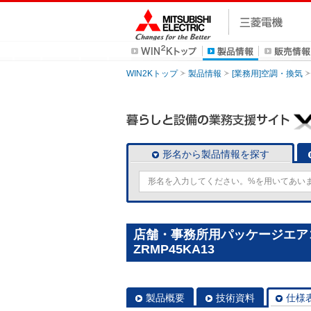
WIN2Kトップ
製品情報
[業務用]空調・換気
形名から製品情報を探す
店舗・事務所用パッケージエアコン(M
ZRMP45KA13
製品概要
技術資料
仕様