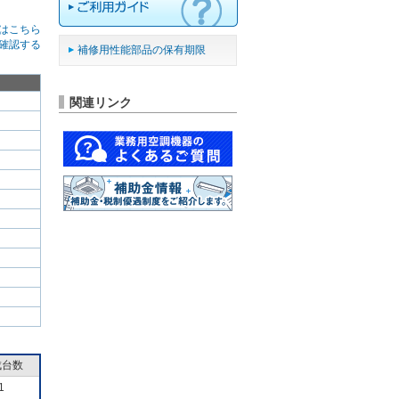
はこちら
確認する
補修用性能部品の保有期限
関連リンク
成台数
1