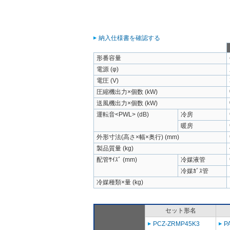
納入仕様書を確認する
形番容量
電源 (φ)
電圧 (V)
圧縮機出力×個数 (kW)
送風機出力×個数 (kW)
運転音<PWL> (dB)
冷房
暖房
外形寸法(高さ×幅×奥行) (mm)
製品質量 (kg)
配管ｻｲｽﾞ (mm)
冷媒液管
冷媒ｶﾞｽ管
冷媒種類×量 (kg)
セット形名
PCZ-ZRMP45K3
P