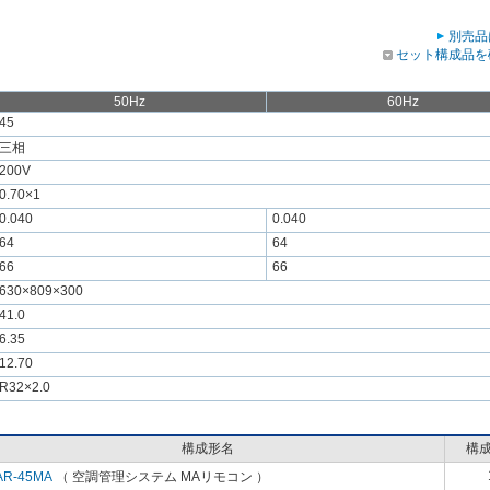
別売品
セット構成品を
50Hz
60Hz
45
三相
200V
0.70×1
0.040
0.040
64
64
66
66
630×809×300
41.0
6.35
12.70
R32×2.0
構成形名
構
AR-45MA
（ 空調管理システム MAリモコン ）