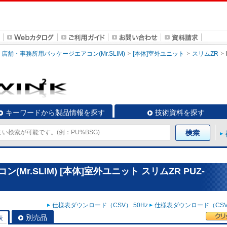
店舗・事務所用パッケージエアコン(Mr.SLIM)
[本体]室外ユニット
スリムZR
キーワードから製品情報を探す
技術資料を探す
r.SLIM) [本体]室外ユニット スリムZR PUZ-
仕様表ダウンロード（CSV） 50Hz
仕様表ダウンロード（CSV）
表
別売品