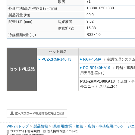
71
暖房
1338×1050×330
外形寸法(高さ×幅×奥行) (mm)
99.0
製品質量 (kg)
9.52
配管ｻｲｽﾞ (mm)
冷媒液管
15.88
冷媒ｶﾞｽ管
R32×4.0
冷媒種類×量 (kg)
セット形名
PCZ-ZRMP140H3
PAR-45MA
（ 空調管理システム
PC-RP140HA19
（ 店舗・事務所
セット構成品
用天吊形室内 ）
PUZ-ZRMP140KA13
（ 店舗・事務
外ユニット スリムZR ）
WIN2Kトップ
製品情報
[業務用]空調・換気
店舗・事務所用パッケージエアコン