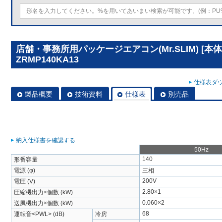
店舗・事務所用パッケージエアコン(Mr.SLIM) [本体
ZRMP140KA13
仕様表ダウ
製品概要
技術資料
仕様表
別売品
納入仕様書を確認する
50Hz
140
形番容量
電源 (φ)
三相
200V
電圧 (V)
2.80×1
圧縮機出力×個数 (kW)
0.060×2
送風機出力×個数 (kW)
68
運転音<PWL> (dB)
冷房