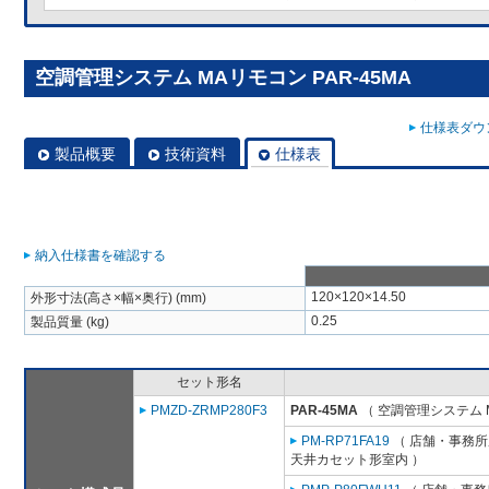
空調管理システム MAリモコン PAR-45MA
仕様表ダウン
製品概要
技術資料
仕様表
納入仕様書を確認する
120×120×14.50
外形寸法(高さ×幅×奥行) (mm)
0.25
製品質量 (kg)
セット形名
PMZD-ZRMP280F3
PAR-45MA
（ 空調管理システム 
PM-RP71FA19
（ 店舗・事務所用
天井カセット形室内 ）