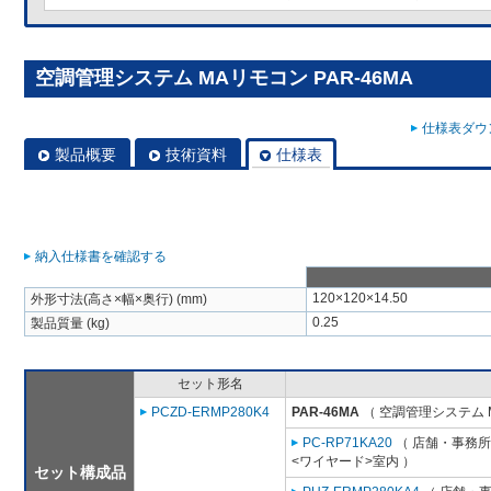
空調管理システム MAリモコン PAR-46MA
仕様表ダウン
製品概要
技術資料
仕様表
納入仕様書を確認する
120×120×14.50
外形寸法(高さ×幅×奥行) (mm)
0.25
製品質量 (kg)
セット形名
PCZD-ERMP280K4
PAR-46MA
（ 空調管理システム 
PC-RP71KA20
（ 店舗・事務所用
<ワイヤード>室内 ）
セット構成品