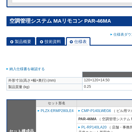
空調管理システム MAリモコン PAR-46MA
仕様表ダウン
製品概要
技術資料
仕様表
納入仕様書を確認する
120×120×14.50
外形寸法(高さ×幅×奥行) (mm)
0.25
製品質量 (kg)
セット形名
PLZX-ERMP280LE4
CMP-P140LWEG6
（ ビル用マル
PAR-46MA
（ 空調管理システム 
PL-RP140LA20
（ 店舗・事務所用
セット構成品