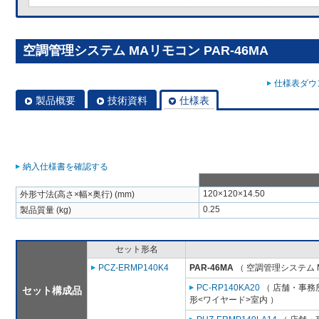
空調管理システム MAリモコン PAR-46MA
仕様表ダウン
製品概要
技術資料
仕様表
納入仕様書を確認する
120×120×14.50
外形寸法(高さ×幅×奥行) (mm)
0.25
製品質量 (kg)
セット形名
PCZ-ERMP140K4
PAR-46MA
（ 空調管理システム 
PC-RP140KA20
（ 店舗・事務所
セット構成品
形<ワイヤード>室内 ）