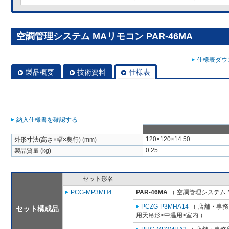
空調管理システム MAリモコン PAR-46MA
仕様表ダウン
製品概要
技術資料
仕様表
納入仕様書を確認する
120×120×14.50
外形寸法(高さ×幅×奥行) (mm)
0.25
製品質量 (kg)
セット形名
PCG-MP3MH4
PAR-46MA
（ 空調管理システム 
PCZG-P3MHA14
（ 店舗・事務所
セット構成品
用天吊形<中温用>室内 ）