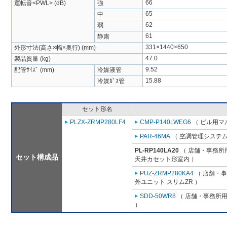
66
運転音<PWL> (dB)
強
65
中
62
弱
61
静粛
331×1440×650
外形寸法(高さ×幅×奥行) (mm)
47.0
製品質量 (kg)
9.52
配管ｻｲｽﾞ (mm)
冷媒液管
15.88
冷媒ｶﾞｽ管
セット形名
PLZX-ZRMP280LF4
CMP-P140LWEG6
（ ビル用マル
PAR-46MA
（ 空調管理システム
PL-RP140LA20
（ 店舗・事務所用パ
セット構成品
天井カセット形室内 ）
PUZ-ZRMP280KA4
（ 店舗・事務
外ユニット スリムZR ）
SDD-50WR8
（ 店舗・事務所用パ
）