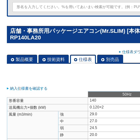
店舗・事務所用パッケージエアコン(Mr.SLIM) [本
RP140LA20
仕様表ダウ
製品概要
技術資料
仕様表
別売品
納入仕様書を確認する
50Hz
140
形番容量
0.120×2
送風機出力×個数 (kW)
29.0
風量 (m3/min)
強
27.0
中
24.5
弱
20.0
静