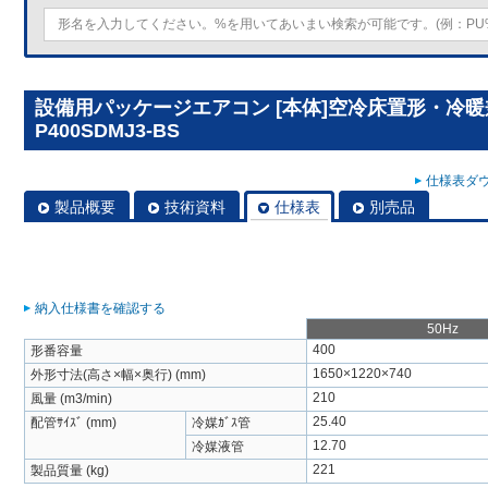
設備用パッケージエアコン [本体]空冷床置形・冷暖兼
P400SDMJ3-BS
仕様表ダウ
製品概要
技術資料
仕様表
別売品
納入仕様書を確認する
50Hz
400
形番容量
1650×1220×740
外形寸法(高さ×幅×奥行) (mm)
210
風量 (m3/min)
25.40
配管ｻｲｽﾞ (mm)
冷媒ｶﾞｽ管
12.70
冷媒液管
221
製品質量 (kg)