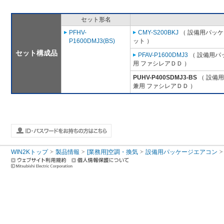
セット形名
PFHV-
CMY-S200BKJ
（ 設備用パッケ
P1600DMJ3(BS)
ット ）
セット構成品
PFAV-P1600DMJ3
（ 設備用パ
用 ファシレアＤＤ ）
PUHV-P400SDMJ3-BS
（ 設備用
兼用 ファシレアＤＤ ）
WIN2Kトップ
製品情報
[業務用]空調・換気
設備用パッケージエアコン