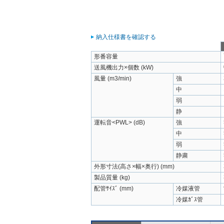
納入仕様書を確認する
形番容量
送風機出力×個数 (kW)
風量 (m3/min)
強
中
弱
静
運転音<PWL> (dB)
強
中
弱
静粛
外形寸法(高さ×幅×奥行) (mm)
製品質量 (kg)
配管ｻｲｽﾞ (mm)
冷媒液管
冷媒ｶﾞｽ管