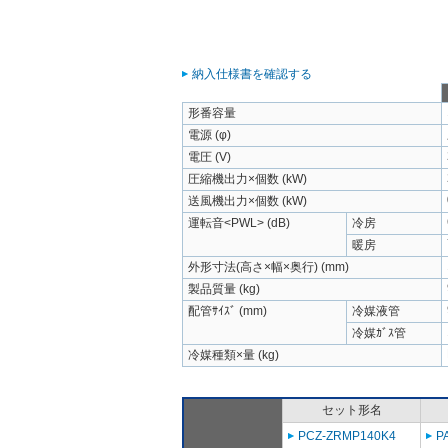
納入仕様書を確認する
形番容量
電源 (φ)
電圧 (V)
圧縮機出力×個数 (kW)
送風機出力×個数 (kW)
運転音<PWL> (dB)
冷房
暖房
外形寸法(高さ×幅×奥行) (mm)
製品質量 (kg)
配管ｻｲｽﾞ (mm)
冷媒液管
冷媒ｶﾞｽ管
冷媒種類×量 (kg)
セット形名
PCZ-ZRMP140K4
P