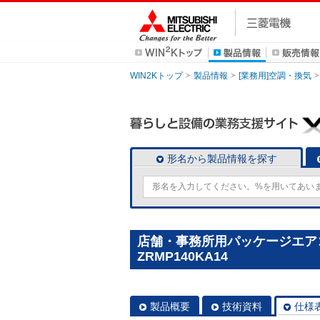
WIN2Kトップ
製品情報
[業務用]空調・換気
形名から製品情報を探す
店舗・事務所用パッケージエアコン(M
ZRMP140KA14
製品概要
技術資料
仕様