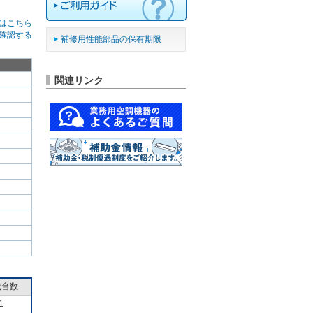
はこちら
確認する
補修用性能部品の保有期限
関連リンク
成台数
1