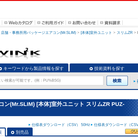
店舗・事務所用パッケージエアコン(Mr.SLIM)
[本体]室外ユニット
スリムZR
キーワードから製品情報を探す
技術資料を探す
r.SLIM) [本体]室外ユニット スリムZR PUZ-
仕様表ダウンロード（CSV） 50Hz
仕様表ダウンロード（CSV）
表
別売品