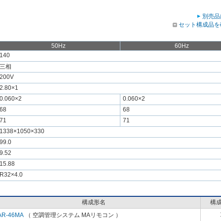
別売品
セット構成品を
50Hz
60Hz
140
三相
200V
2.80×1
0.060×2
0.060×2
68
68
71
71
1338×1050×330
99.0
9.52
15.88
R32×4.0
構成形名
構
AR-46MA
（ 空調管理システム MAリモコン ）